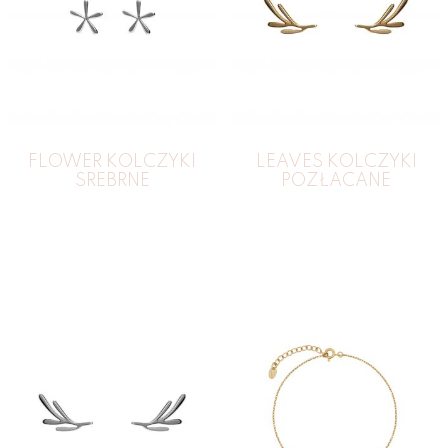
FLOWER KOLCZYKI
LEAVES KOLCZYKI
SREBRNE
POZŁACANE
109
zł