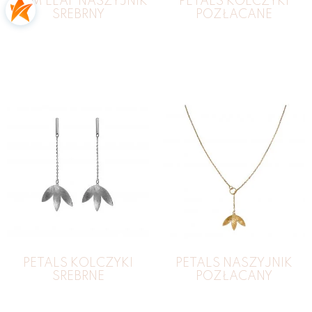
PALM LEAF NASZYJNIK
PETALS KOLCZYKI
SREBRNY
POZŁACANE
PETALS KOLCZYKI
PETALS NASZYJNIK
SREBRNE
POZŁACANY