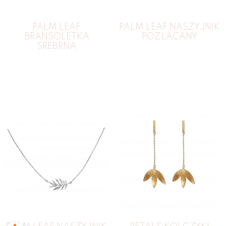
PALM LEAF
PALM LEAF NASZYJNIK
BRANSOLETKA
POZŁACANY
SREBRNA