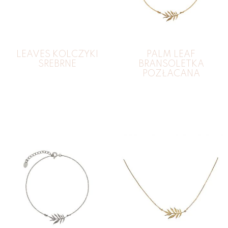
LEAVES KOLCZYKI
PALM LEAF
SREBRNE
BRANSOLETKA
POZŁACANA