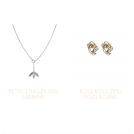
PETALS NASZYJNIK
ROSE KOLCZYKI
SREBRNY
POZŁACANE
139
zł