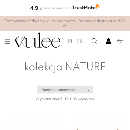
4.9
zweryfikowane przez
/
5
Zamówienia nadajemy w 1 dzień roboczy. Darmowa dostawa od 350
zł.
PL
EN
kolekcja NATURE
Wyświetlanie 1–12 z 39 wyników