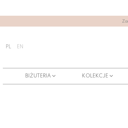
Za
PL
EN
BIŻUTERIA
KOLEKCJE
ŁAŃCUSZKI DO OKULARÓW