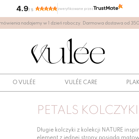
4.9
zweryfikowane przez
/
5
mówienia nadajemy w 1 dzień roboczy. Darmowa dostawa od 350 
O VULÉE
VULÉE CARE
PLA
PETALS KOLCZYK
Długie kolczyki z kolekcji NATURE ins
element z jednej strony posiada matową 