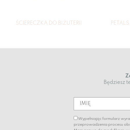
ŚCIERECZKA DO BIŻUTERII
PETALS
Z
Będziesz t
Wypełniając formularz wyr
przeprowadzenia procesu obsł