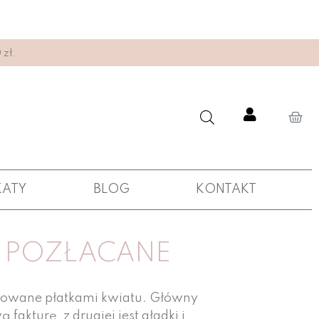
zł.
KATY
BLOG
KONTAKT
I POZŁACANE
pirowane płatkami kwiatu. Główny
fakturę, z drugiej jest gładki i