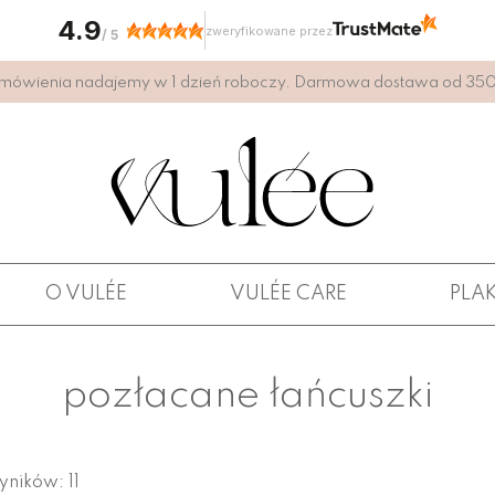
4.9
zweryfikowane przez
/
5
mówienia nadajemy w 1 dzień roboczy. Darmowa dostawa od 350 
O VULÉE
VULÉE CARE
PLA
pozłacane łańcuszki
yników: 11