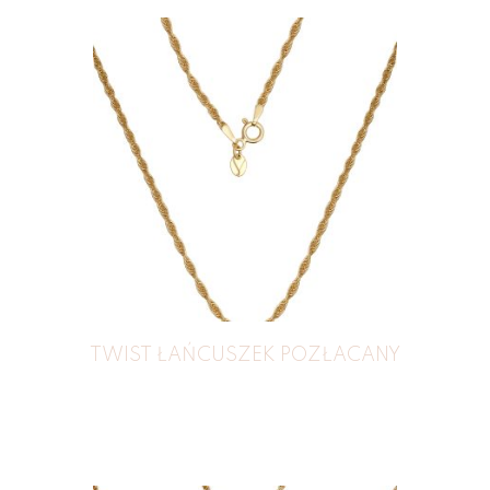
TWIST ŁAŃCUSZEK POZŁACANY