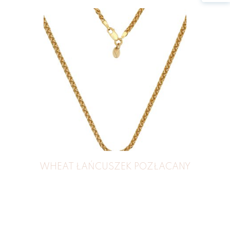
WHEAT ŁAŃCUSZEK POZŁACANY