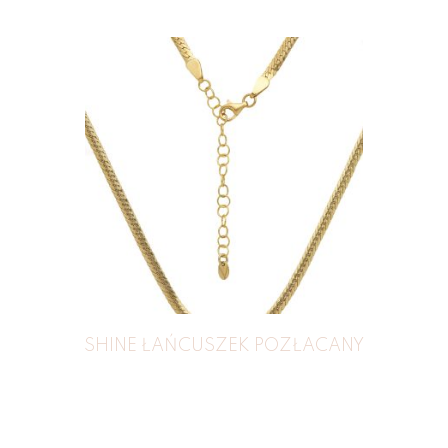
SHINE ŁAŃCUSZEK POZŁACANY