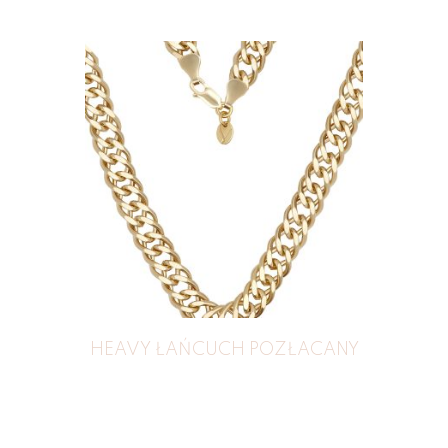
HEAVY ŁAŃCUCH POZŁACANY
789
zł