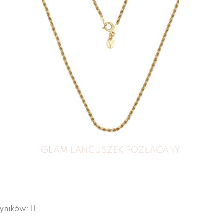
GLAM ŁAŃCUSZEK POZŁACANY
yników: 11