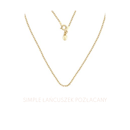
SIMPLE ŁAŃCUSZEK POZŁACANY