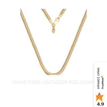
SPRAWDŹ OPINIE
SNAKE THICK ŁAŃCUSZEK POZŁACANY
4.9