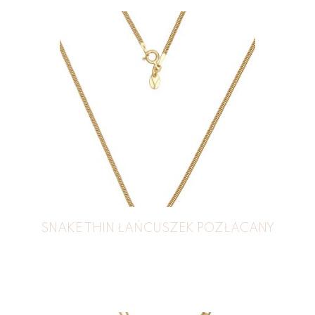
SNAKE THIN ŁAŃCUSZEK POZŁACANY