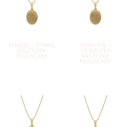
MARZEC – ŻONKIL
KWIECIEŃ –
NASZYJNIK
STOKROTKA
POZŁACANY
NASZYJNIK
POZŁACANY