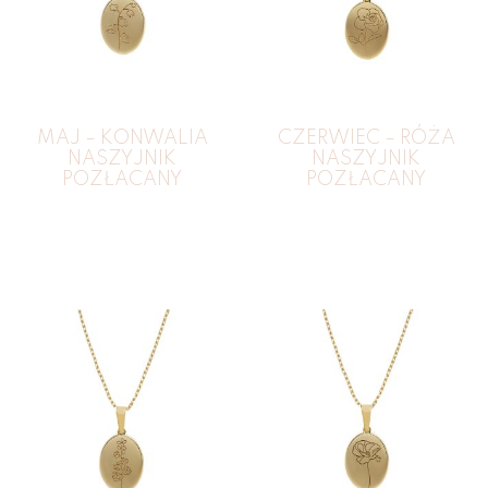
MAJ – KONWALIA
CZERWIEC – RÓŻA
NASZYJNIK
NASZYJNIK
POZŁACANY
POZŁACANY