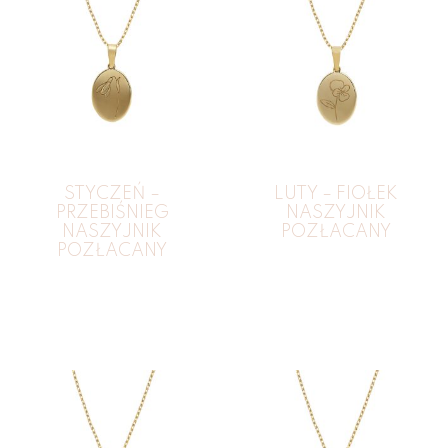
STYCZEŃ –
LUTY – FIOŁEK
PRZEBIŚNIEG
NASZYJNIK
NASZYJNIK
POZŁACANY
POZŁACANY