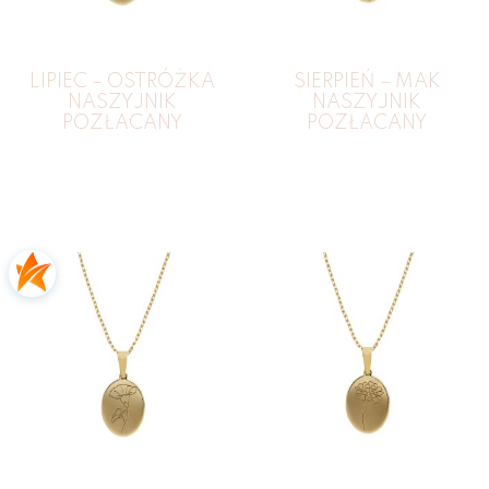
LIPIEC – OSTRÓŻKA
SIERPIEŃ – MAK
NASZYJNIK
NASZYJNIK
POZŁACANY
POZŁACANY