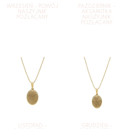
WRZESIEŃ – POWÓJ
PAŹDZIERNIK –
NASZYJNIK
AKSAMITKA
POZŁACANY
NASZYJNIK
POZŁACANY
LISTOPAD –
GRUDZIEŃ –