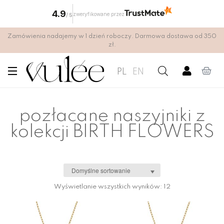
4.9
zweryfikowane przez
/
5
Zamówienia nadajemy w 1 dzień roboczy. Darmowa dostawa od 350
zł.
PL
EN
pozłacane naszyjniki z
kolekcji BIRTH FLOWERS
Wyświetlanie wszystkich wyników: 12