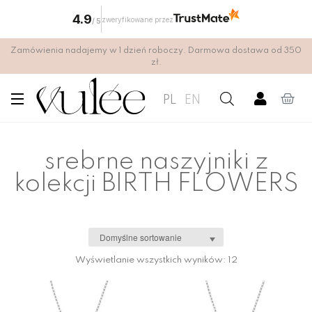
4.9
zweryfikowane przez
/
5
Zamówienia nadajemy w 1 dzień roboczy. Darmowa dostawa od 350
zł.
PL
EN
srebrne naszyjniki z
kolekcji BIRTH FLOWERS
Wyświetlanie wszystkich wyników: 12