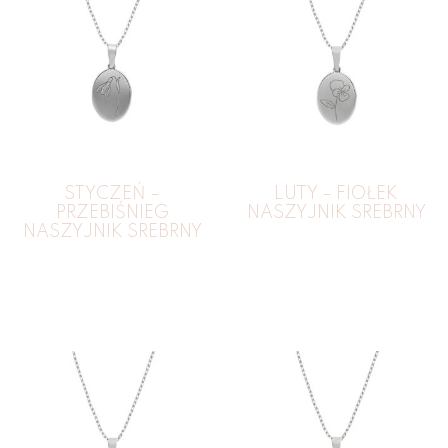
STYCZEŃ –
LUTY – FIOŁEK
PRZEBIŚNIEG
NASZYJNIK SREBRNY
NASZYJNIK SREBRNY