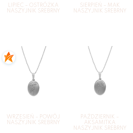
LIPIEC – OSTRÓŻKA
SIERPIEŃ – MAK
NASZYJNIK SREBRNY
NASZYJNIK SREBRNY
WRZESIEŃ – POWÓJ
PAŹDZIERNIK –
NASZYJNIK SREBRNY
AKSAMITKA
NASZYJNIK SREBRNY