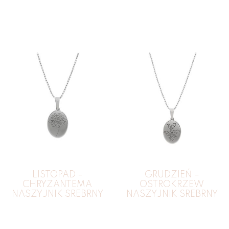
LISTOPAD –
GRUDZIEŃ –
CHRYZANTEMA
OSTROKRZEW
NASZYJNIK SREBRNY
NASZYJNIK SREBRNY