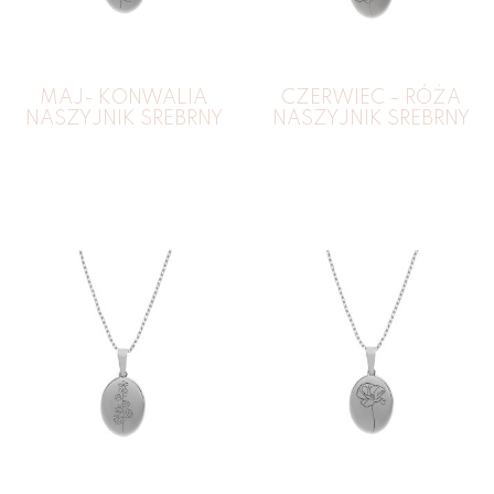
MAJ- KONWALIA
CZERWIEC – RÓŻA
NASZYJNIK SREBRNY
NASZYJNIK SREBRNY