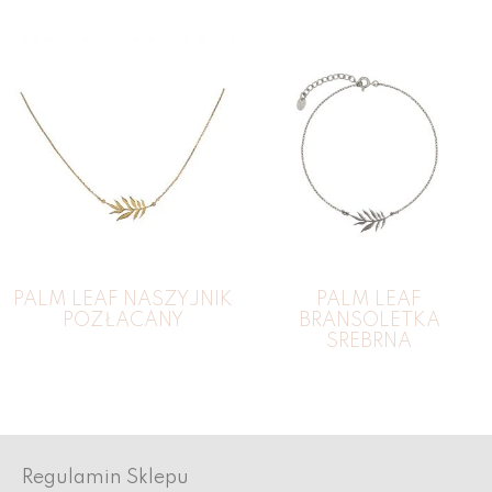
PALM LEAF NASZYJNIK
PALM LEAF
POZŁACANY
BRANSOLETKA
SREBRNA
[mailpoet_form id="3"]
Regulamin Sklepu