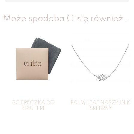
Może spodoba Ci się również…
ŚCIERECZKA DO
PALM LEAF NASZYJNIK
BIŻUTERII
SREBRNY