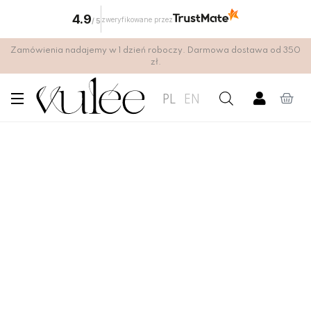
4.9
zweryfikowane przez
/
5
Zamówienia nadajemy w 1 dzień roboczy. Darmowa dostawa od 350
zł.
PL
EN