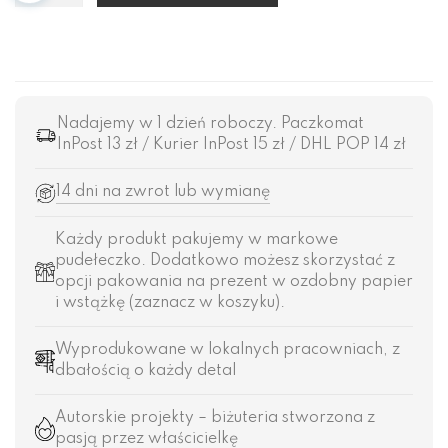
Nadajemy w 1 dzień roboczy. Paczkomat
InPost 13 zł / Kurier InPost 15 zł / DHL POP 14 zł
14 dni na zwrot lub wymianę
Każdy produkt pakujemy w markowe
pudełeczko. Dodatkowo możesz skorzystać z
opcji pakowania na prezent w ozdobny papier
i wstążkę (zaznacz w koszyku).
Wyprodukowane w lokalnych pracowniach, z
dbałością o każdy detal
Autorskie projekty – biżuteria stworzona z
pasją przez właścicielkę