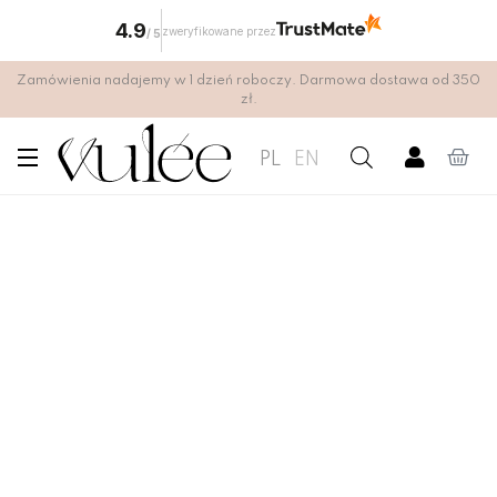
4.9
zweryfikowane przez
/
5
Zamówienia nadajemy w 1 dzień roboczy. Darmowa dostawa od 350
zł.
PL
EN