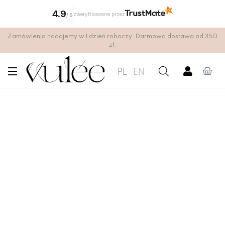
4.9
zweryfikowane przez
/
5
Zamówienia nadajemy w 1 dzień roboczy. Darmowa dostawa od 350
zł.
PL
EN