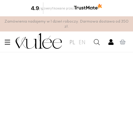
4.9
zweryfikowane przez
/
5
Zamówienia nadajemy w 1 dzień roboczy. Darmowa dostawa od 350
zł.
PL
EN