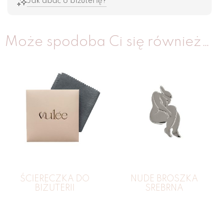
Jak dbać o biżuterię?
Może spodoba Ci się również…
ŚCIERECZKA DO
NUDE BROSZKA
BIŻUTERII
SREBRNA