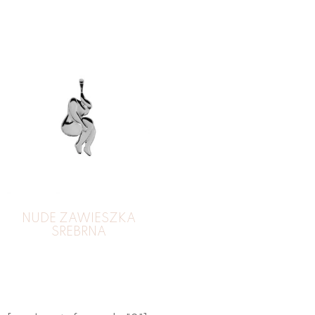
200
zł
NUDE ZAWIESZKA
SREBRNA
149
zł