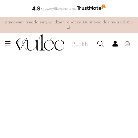
4.9
zweryfikowane przez
/
5
Zamówienia nadajemy w 1 dzień roboczy. Darmowa dostawa od 350
zł.
PL
EN