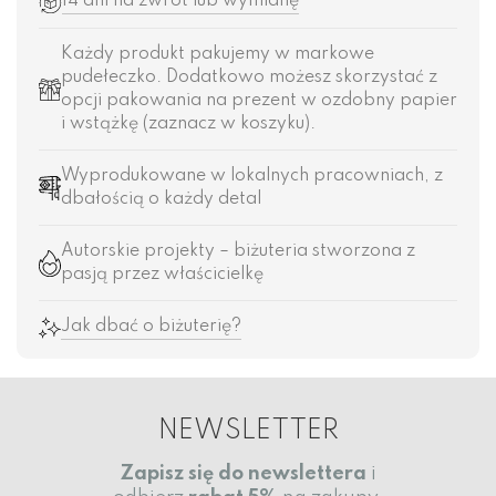
14 dni na zwrot lub wymianę
Każdy produkt pakujemy w markowe
pudełeczko. Dodatkowo możesz skorzystać z
opcji pakowania na prezent w ozdobny papier
i wstążkę (zaznacz w koszyku).
Wyprodukowane w lokalnych pracowniach, z
dbałością o każdy detal
Autorskie projekty – biżuteria stworzona z
pasją przez właścicielkę
Jak dbać o biżuterię?
NEWSLETTER
Zapisz się do newslettera
i