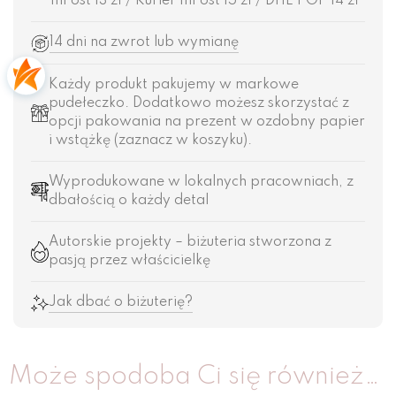
InPost 13 zł / Kurier InPost 15 zł / DHL POP 14 zł
14 dni na zwrot lub wymianę
Każdy produkt pakujemy w markowe
pudełeczko. Dodatkowo możesz skorzystać z
opcji pakowania na prezent w ozdobny papier
i wstążkę (zaznacz w koszyku).
Wyprodukowane w lokalnych pracowniach, z
dbałością o każdy detal
Autorskie projekty – biżuteria stworzona z
pasją przez właścicielkę
Jak dbać o biżuterię?
Może spodoba Ci się również…