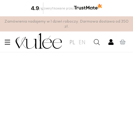
4.9
zweryfikowane przez
/
5
Zamówienia nadajemy w 1 dzień roboczy. Darmowa dostawa od 350
zł.
PL
EN