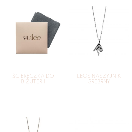
ŚCIERECZKA DO
LEGS NASZYJNIK
BIŻUTERII
SREBRNY