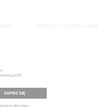
REBRNE
STAR KOLCZYKI POZŁACANE
y.
promocjach!
celu prawidłowego