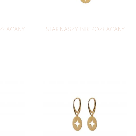
OZŁACANY
STAR NASZYJNIK POZŁACANY
179
zł