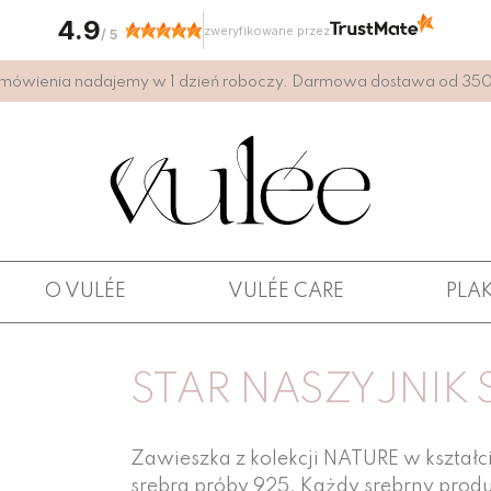
4.9
zweryfikowane przez
/
5
mówienia nadajemy w 1 dzień roboczy. Darmowa dostawa od 350 
O VULÉE
VULÉE CARE
PLA
STAR NASZYJNIK 
Zawieszka z kolekcji NATURE w kształc
srebra próby 925. Każdy srebrny prod