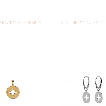
IERŚCIONEK SREBRNY
STAR PIERŚCIONEK P
179
zł