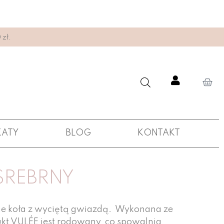
zł.
KATY
BLOG
KONTAKT
SREBRNY
ie koła z wyciętą gwiazdą.
Wykonana ze
ukt VULÉE jest rodowany, co spowalnia