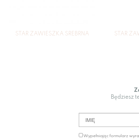
STAR ZAWIESZKA SREBRNA
STAR ZA
Z
Będziesz t
Wypełniając formularz wyr