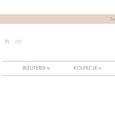
Za
PL
EN
BIŻUTERIA
KOLEKCJE
ŁAŃCUSZKI DO OKULARÓW
KARTY PODARUNKOWE