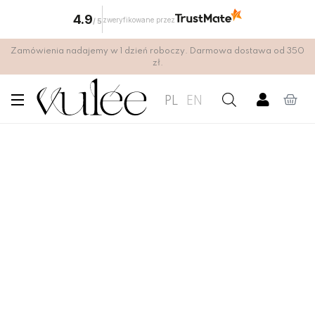
4.9
zweryfikowane przez
/
5
Zamówienia nadajemy w 1 dzień roboczy. Darmowa dostawa od 350
zł.
PL
EN