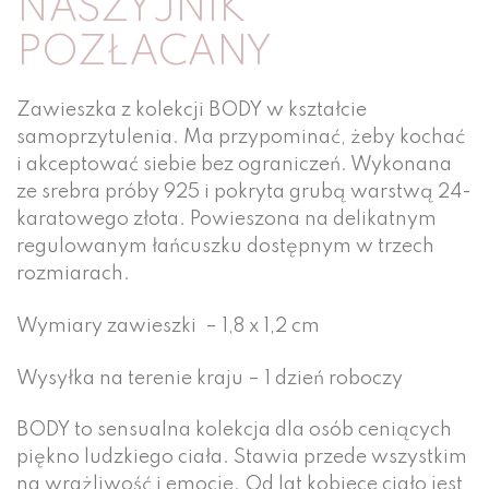
NASZYJNIK
POZŁACANY
Zawieszka z kolekcji BODY w kształcie
samoprzytulenia. Ma przypominać, żeby kochać
i akceptować siebie bez ograniczeń. Wykonana
ze srebra próby 925 i pokryta grubą warstwą 24-
karatowego złota. Powieszona na delikatnym
regulowanym łańcuszku dostępnym w trzech
rozmiarach.
Wymiary zawieszki
– 1,8 x 1,2 cm
Wysyłka na terenie kraju – 1 dzień roboczy
BODY to sensualna kolekcja dla osób ceniących
piękno ludzkiego ciała. Stawia przede wszystkim
na wrażliwość i emocje. Od lat kobiece ciało jest