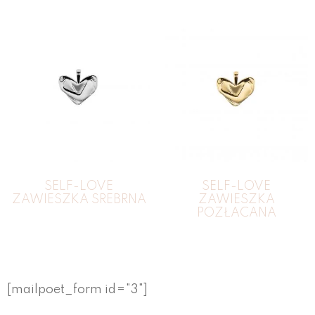
SELF-LOVE
SELF-LOVE
ZAWIESZKA SREBRNA
ZAWIESZKA
POZŁACANA
[mailpoet_form id="3"]