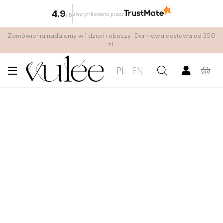
4.9
zweryfikowane przez
/
5
Zamówienia nadajemy w 1 dzień roboczy. Darmowa dostawa od 350
zł.
PL
EN