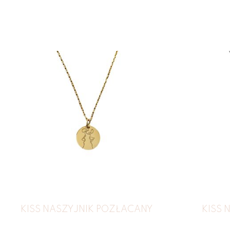
KISS NASZYJNIK POZŁACANY
KISS 