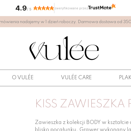
4.9
zweryfikowane przez
/
5
mówienia nadajemy w 1 dzień roboczy. Darmowa dostawa od 350 
O VULÉE
VULÉE CARE
PLA
KISS ZAWIESZKA
Zawieszka z kolekcji BODY w kształc
blisko pocałunku. Grawer wykonany l