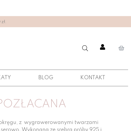
zł.
KATY
BLOG
KONTAKT
 POZŁACANA
ie okręgu, z wygrawerowanymi twarzami
aserowo. Wykonana ze srebra próby 925 i