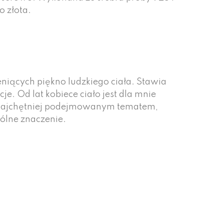
 złota.
eniących piękno ludzkiego ciała. Stawia
e. Od lat kobiece ciało jest dla mnie
i najchętniej podejmowanym tematem,
gólne znaczenie.