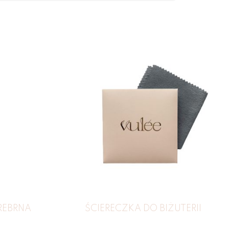
REBRNA
ŚCIERECZKA DO BIŻUTERII