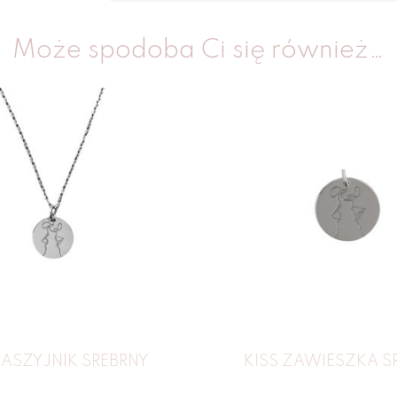
Może spodoba Ci się również…
NASZYJNIK SREBRNY
KISS ZAWIESZKA S