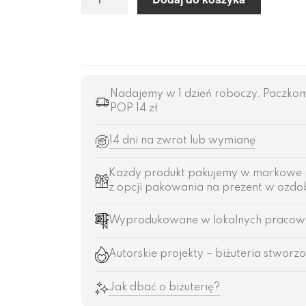
Nadajemy w 1 dzień roboczy. Paczkomat 
POP 14 zł
14 dni na zwrot lub wymianę
Każdy produkt pakujemy w markowe 
z opcji pakowania na prezent w ozdob
Wyprodukowane w lokalnych pracowni
Autorskie projekty – biżuteria stworzo
Jak dbać o biżuterię?