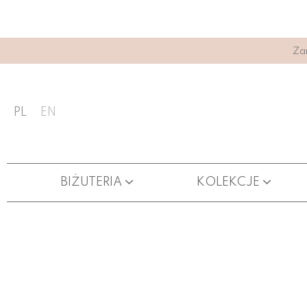
Za
PL
EN
BIŻUTERIA
KOLEKCJE
ŁAŃCUSZKI DO OKULARÓW
KARTY PODARUNKOWE