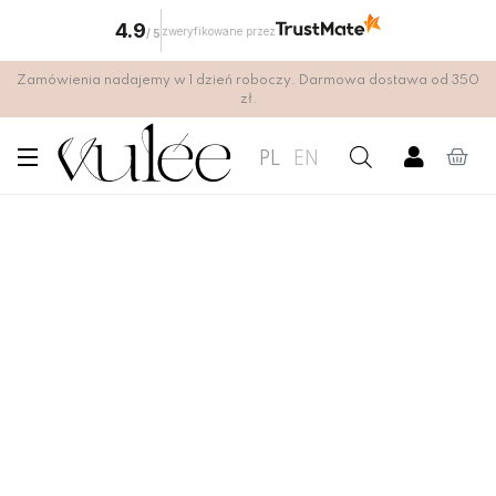
4.9
zweryfikowane przez
/
5
Zamówienia nadajemy w 1 dzień roboczy. Darmowa dostawa od 350
zł.
PL
EN