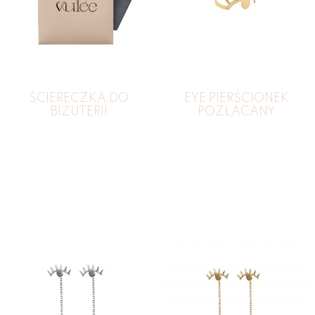
ŚCIERECZKA DO
EYE PIERŚCIONEK
BIŻUTERII
POZŁACANY
149
zł