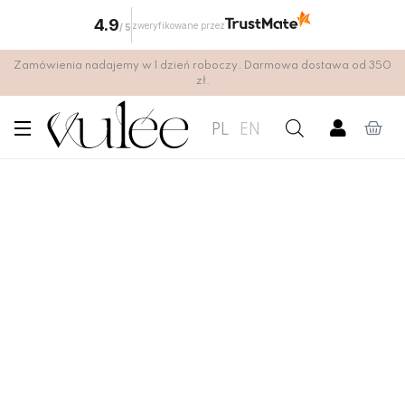
4.9
zweryfikowane przez
/
5
Zamówienia nadajemy w 1 dzień roboczy. Darmowa dostawa od 350
zł.
PL
EN