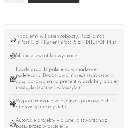
Nadajemy w 1 dzień roboczy. Paczkomat
InPost 13 zł / Kurier InPost 15 zł / DHL POP 14 zł
14 dni na zwrot lub wymianę
Każdy produkt pakujemy w markowe
pudełeczko. Dodatkowo możesz skorzystać z
opcji pakowania na prezent w ozdobny papier
i wstążkę (zaznacz w koszyku).
Wyprodukowane w lokalnych pracowniach, z
dbałością o każdy detal
Autorskie projekty – biżuteria stworzona z
pasją przez właścicielkę