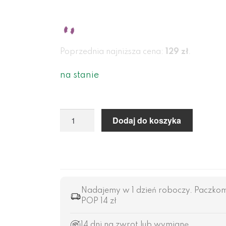
Poprzednia najniższa cena:
129
zł
.
na stanie
Dodaj do koszyka
Nadajemy w 1 dzień roboczy. Paczkomat 
POP 14 zł
14 dni na zwrot lub wymianę