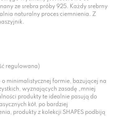
any ze srebra próby 925. Każdy srebrny
lnia naturalny proces ciemnienia. Z
aszyjnik.
ość regulowana)
 o minimalistycznej formie, bazującej na
szystkich, wyznających zasadę „mniej
lności produkty te idealnie pasują do
lasycznych kół, po bardziej
ia, produkty z kolekcji SHAPES podbiją