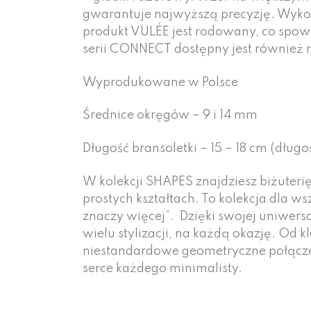
gwarantuje najwyższą precyzję. Wykon
produkt VULÉE jest rodowany, co spowa
serii CONNECT dostępny jest również n
Wyprodukowane w Polsce
Średnice okręgów – 9 i 14 mm
Długość bransoletki – 15 – 18 cm (dług
W kolekcji SHAPES znajdziesz biżuterię
prostych kształtach. To kolekcja dla w
znaczy więcej”.
Dzięki swojej uniwersa
wielu stylizacji, na każdą okazję. Od k
niestandardowe geometryczne połączen
serce każdego minimalisty.