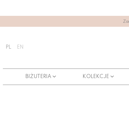
Za
PL
EN
BIŻUTERIA
KOLEKCJE
ŁAŃCUSZKI DO OKULARÓW
KARTY PODARUNKOWE