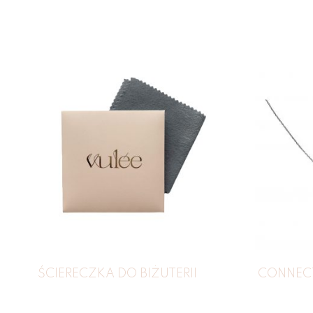
ŚCIERECZKA DO BIŻUTERII
CONNECT