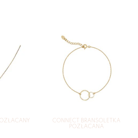
POZŁACANY
CONNECT BRANSOLETKA
POZŁACANA