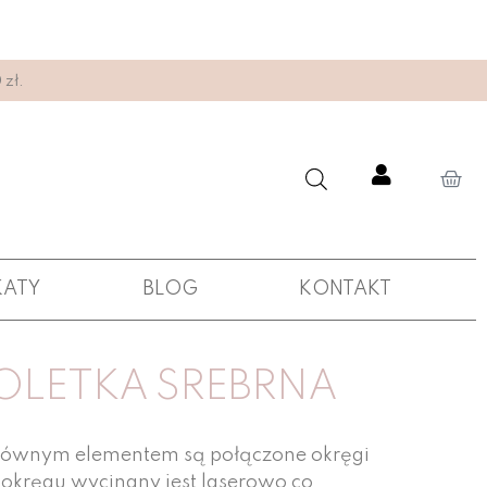
zł.
KATY
BLOG
KONTAKT
OLETKA SREBRNA
j głównym elementem są połączone okręgi
 okręgu wycinany jest laserowo co