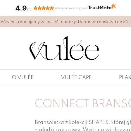
4.9
zweryfikowane przez
/
5
mówienia nadajemy w 1 dzień roboczy. Darmowa dostawa od 350 
O VULÉE
VULÉE CARE
PLA
CONNECT BRANS
Bransoletka z kolekcji SHAPES, które
– gładki i ażurowy. Wzór na większym