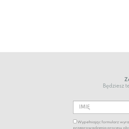
Z
Będziesz t
Wypełniając formularz wyr
przeprowadzenia procesu obsł