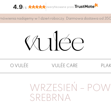
4.9
zweryfikowane przez
/
5
mówienia nadajemy w 1 dzień roboczy. Darmowa dostawa od 350 
O VULÉE
VULÉE CARE
PLA
WRZESIEŃ – PO
SREBRNA