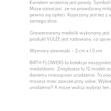
Kwiatem września jest powój. Symbol
Może oznaczać, że na prawdziwą miłoś
pewno się opłaci. Kojarzony jest też z 
samego dnia.
Grawerowany medalik wykonany jest z
produkt VULÉE jest rodowany, co spowa
Wymiary zawieszki – 2 cm x 1,5 cm
BIRTH FLOWERS to kolekcja naszyjnik
medalikami. Znajdziesz tu 12 modeli 
danemu miesiącowi urodzenia. To osobi
możesz mieć zawsze przy sobie. Wybie
urodzenia? A może wolisz wybrać ten