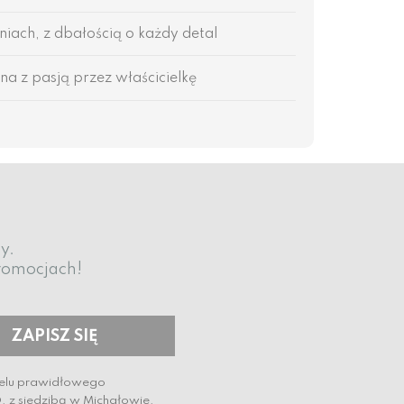
ach, z dbałością o każdy detal
na z pasją przez właścicielkę
y.
promocjach!
celu prawidłowego
. z siedzibą w Michałowie.