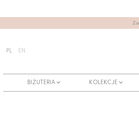
Za
PL
EN
BIŻUTERIA
KOLEKCJE
ŁAŃCUSZKI DO OKULARÓW