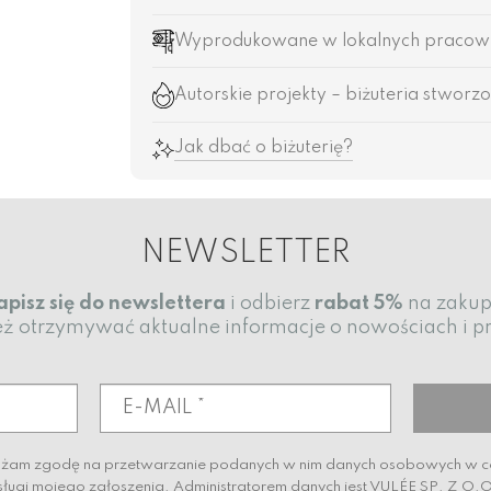
Wyprodukowane w lokalnych pracowni
Autorskie projekty – biżuteria stworzo
Jak dbać o biżuterię?
NEWSLETTER
apisz się do newslettera
i odbierz
rabat
5%
na zakup
eż otrzymywać aktualne informacje o nowościach i 
ażam zgodę na przetwarzanie podanych w nim danych osobowych w 
ugi mojego zgłoszenia. Administratorem danych jest VULÉE SP. Z O.O