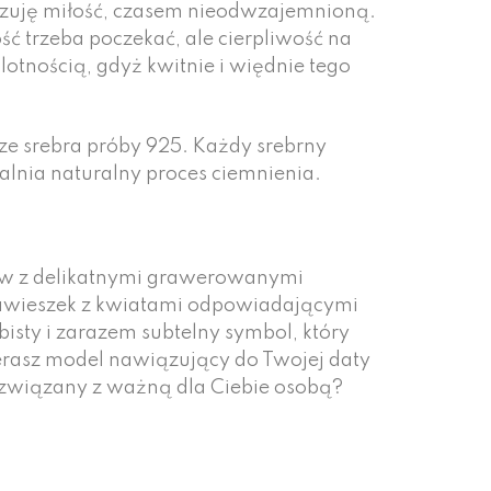
izuję miłość, czasem nieodwzajemnioną.
ć trzeba poczekać, ale cierpliwość na
ulotnością, gdyż kwitnie i więdnie tego
e srebra próby 925. Każdy srebrny
lnia naturalny proces ciemnienia.
ów z delikatnymi grawerowanymi
zawieszek z kwiatami odpowiadającymi
sty i zarazem subtelny symbol, który
rasz model nawiązujący do Twojej daty
 związany z ważną dla Ciebie osobą?