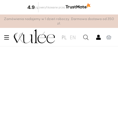
4.9
zweryfikowane przez
/
5
Zamówienia nadajemy w 1 dzień roboczy. Darmowa dostawa od 350
zł.
PL
EN